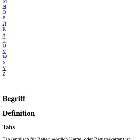
M
N
O
P
Q
R
S
T
U
V
W
X
Y
Z
Begriff
Definition
Tabs
Tab (englisch für Reiter; wörtlich Kartei- oder Registerkarten) ist