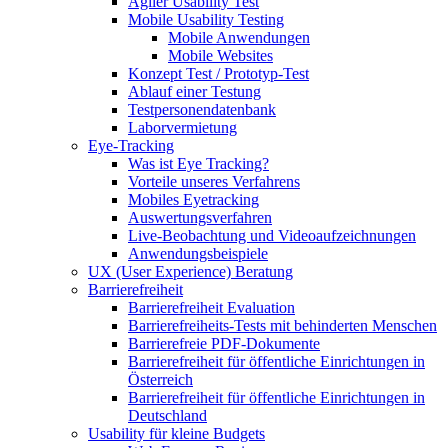
Agiler Usability Test
Mobile Usability Testing
Mobile Anwendungen
Mobile Websites
Konzept Test / Prototyp-Test
Ablauf einer Testung
Testpersonendatenbank
Laborvermietung
Eye-Tracking
Was ist Eye Tracking?
Vorteile unseres Verfahrens
Mobiles Eyetracking
Auswertungsverfahren
Live-Beobachtung und Videoaufzeichnungen
Anwendungsbeispiele
UX (User Experience) Beratung
Barrierefreiheit
Barrierefreiheit Evaluation
Barrierefreiheits-Tests mit behinderten Menschen
Barrierefreie PDF-Dokumente
Barrierefreiheit für öffentliche Einrichtungen in
Österreich
Barrierefreiheit für öffentliche Einrichtungen in
Deutschland
Usability für kleine Budgets