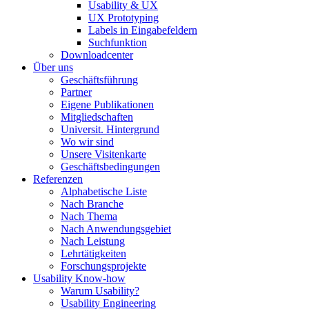
Usability & UX
UX Prototyping
Labels in Eingabefeldern
Suchfunktion
Downloadcenter
Über uns
Geschäftsführung
Partner
Eigene Publikationen
Mitgliedschaften
Universit. Hintergrund
Wo wir sind
Unsere Visitenkarte
Geschäftsbedingungen
Referenzen
Alphabetische Liste
Nach Branche
Nach Thema
Nach Anwendungsgebiet
Nach Leistung
Lehrtätigkeiten
Forschungsprojekte
Usability Know-how
Warum Usability?
Usability Engineering