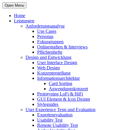
Open Menu
Home
Leistungen
Anforderungsanalyse
Use Cases
Personas
Fokusgruppen
Onlinestudien & Interviews
Pflichtenhefte
Design und Entwicklung
User Interface Design
Web Design
Konzepterstellung
Informationsarchitektur
Card Sorting
Anwendungskonzept
Prototyping LoFi & HiFi
GUI Element & Icon Design
Styleguides
User Experience Tests und Evaluation
Expertenevaluation
Usability Test
Remote Usability Test