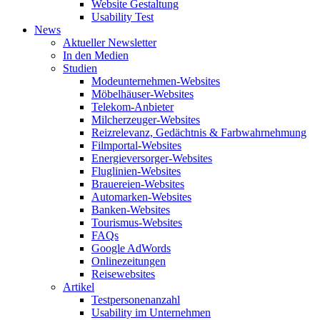
Website Gestaltung
Usability Test
News
Aktueller Newsletter
In den Medien
Studien
Modeunternehmen-Websites
Möbelhäuser-Websites
Telekom-Anbieter
Milcherzeuger-Websites
Reizrelevanz, Gedächtnis & Farbwahrnehmung
Filmportal-Websites
Energieversorger-Websites
Fluglinien-Websites
Brauereien-Websites
Automarken-Websites
Banken-Websites
Tourismus-Websites
FAQs
Google AdWords
Onlinezeitungen
Reisewebsites
Artikel
Testpersonenanzahl
Usability im Unternehmen