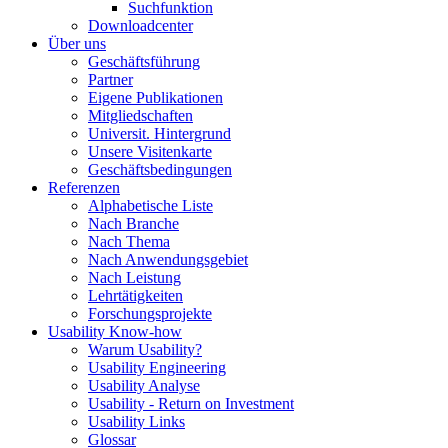
Suchfunktion
Downloadcenter
Über uns
Geschäftsführung
Partner
Eigene Publikationen
Mitgliedschaften
Universit. Hintergrund
Unsere Visitenkarte
Geschäftsbedingungen
Referenzen
Alphabetische Liste
Nach Branche
Nach Thema
Nach Anwendungsgebiet
Nach Leistung
Lehrtätigkeiten
Forschungsprojekte
Usability Know-how
Warum Usability?
Usability Engineering
Usability Analyse
Usability - Return on Investment
Usability Links
Glossar