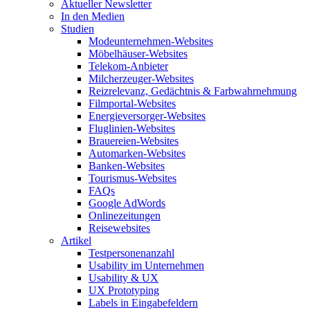
Aktueller Newsletter
In den Medien
Studien
Modeunternehmen-Websites
Möbelhäuser-Websites
Telekom-Anbieter
Milcherzeuger-Websites
Reizrelevanz, Gedächtnis & Farbwahrnehmung
Filmportal-Websites
Energieversorger-Websites
Fluglinien-Websites
Brauereien-Websites
Automarken-Websites
Banken-Websites
Tourismus-Websites
FAQs
Google AdWords
Onlinezeitungen
Reisewebsites
Artikel
Testpersonenanzahl
Usability im Unternehmen
Usability & UX
UX Prototyping
Labels in Eingabefeldern