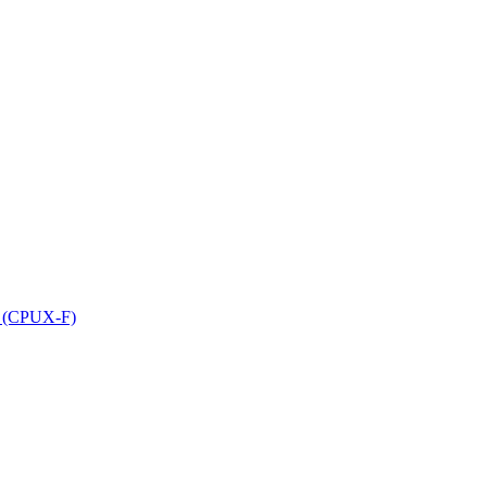
el (CPUX-F)