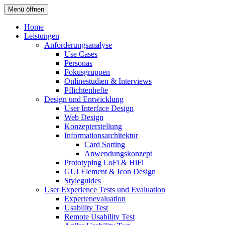
Menü öffnen
Home
Leistungen
Anforderungsanalyse
Use Cases
Personas
Fokusgruppen
Onlinestudien & Interviews
Pflichtenhefte
Design und Entwicklung
User Interface Design
Web Design
Konzepterstellung
Informationsarchitektur
Card Sorting
Anwendungskonzept
Prototyping LoFi & HiFi
GUI Element & Icon Design
Styleguides
User Experience Tests und Evaluation
Expertenevaluation
Usability Test
Remote Usability Test