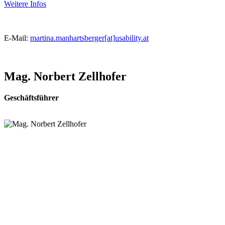
Weitere Infos
E-Mail:
martina.manhartsberger[at]
usability.at
Mag. Norbert Zellhofer
Geschäftsführer