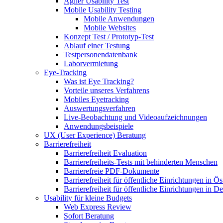
Agiler Usability Test
Mobile Usability Testing
Mobile Anwendungen
Mobile Websites
Konzept Test / Prototyp-Test
Ablauf einer Testung
Testpersonendatenbank
Laborvermietung
Eye-Tracking
Was ist Eye Tracking?
Vorteile unseres Verfahrens
Mobiles Eyetracking
Auswertungsverfahren
Live-Beobachtung und Videoaufzeichnungen
Anwendungsbeispiele
UX (User Experience) Beratung
Barrierefreiheit
Barrierefreiheit Evaluation
Barrierefreiheits-Tests mit behinderten Menschen
Barrierefreie PDF-Dokumente
Barrierefreiheit für öffentliche Einrichtungen in Ös
Barrierefreiheit für öffentliche Einrichtungen in D
Usability für kleine Budgets
Web Express Review
Sofort Beratung