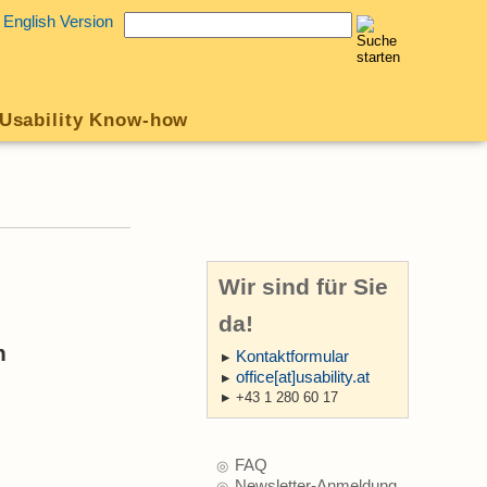
English Version
Usability Know-how
Wir sind für Sie
da!
n
Kontaktformular
office[at]usability.at
+43 1 280 60 17
FAQ
Newsletter-Anmeldung