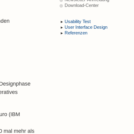
Download-Center
nden
Usability Test
User Interface Design
Referenzen
d Designphase
eratives
Euro (IBM
0 mal mehr als