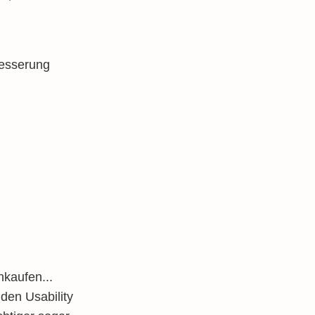
besserung
nkaufen...
den Usability