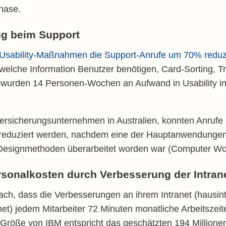
hase.
g beim Support
h Usability-Maßnahmen die Support-Anrufe um 70% redu
, welche Information Benutzer benötigen, Card-Sorting, T
 wurden 14 Personen-Wochen an Aufwand in Usability in
ersicherungsunternehmen in Australien, konnten Anrufe
l reduziert werden, nachdem eine der Hauptanwendunge
 Designmethoden überarbeitet worden war (Computer Wo
onalkosten durch Verbesserung der Intrane
ach, dass die Verbesserungen an ihrem Intranet (hausint
et) jedem Mitarbeiter 72 Minuten monatliche Arbeitszei
 Größe von IBM entspricht das geschätzten 194 Millionen