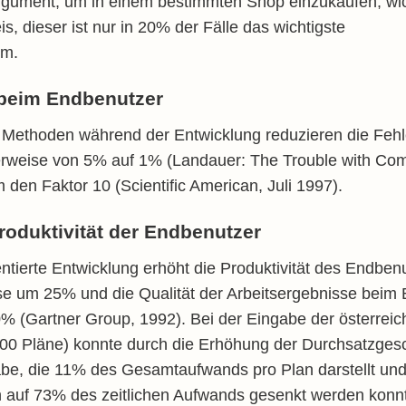
gument, um in einem bestimmten Shop einzukaufen; wic
is, dieser ist nur in 20% der Fälle das wichtigste
um.
 beim Endbenutzer
g Methoden während der Entwicklung reduzieren die Fehl
rweise von 5% auf 1% (Landauer: The Trouble with Com
den Faktor 10 (Scientific American, Juli 1997).
roduktivität der Endbenutzer
ientierte Entwicklung erhöht die Produktivität des Endbe
se um 25% und die Qualität der Arbeitsergebnisse beim
% (Gartner Group, 1992). Bei der Eingabe der österreic
000 Pläne) konnte durch die Erhöhung der Durchsatzges
abe, die 11% des Gesamtaufwands pro Plan darstellt und
auf 73% des zeitlichen Aufwands gesenkt werden konnt