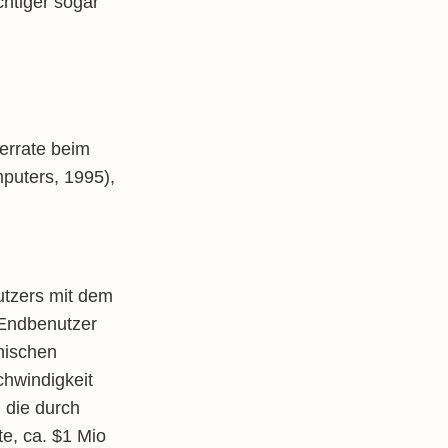
htiger sogar
errate beim
puters, 1995),
nutzers mit dem
 Endbenutzer
hischen
chwindigkeit
 die durch
e, ca. $1 Mio