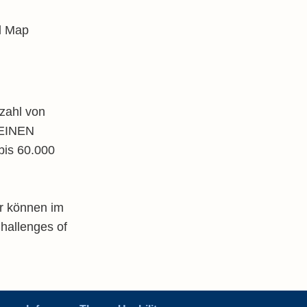
al Map
zahl von
 EINEN
bis 60.000
er können im
hallenges of