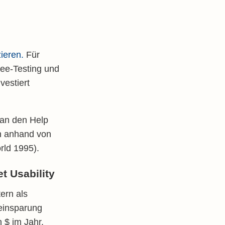
zieren.
Für
ree-Testing und
vestiert
 an den Help
n anhand von
rld 1995).
t Usability
ern als
teinsparung
 $ im Jahr.