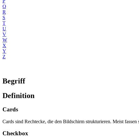
P
Q
R
S
T
U
V
W
X
Y
Z
Begriff
Definition
Cards
Cards sind Rechtecke, die den Bildschirm strukturieren. Meist fasse
Checkbox