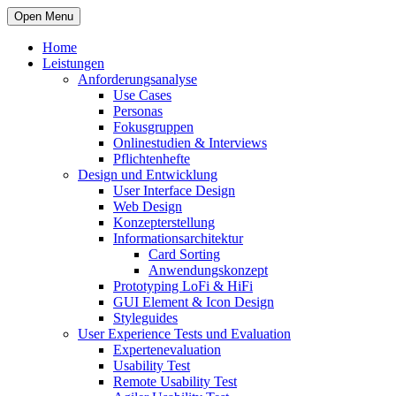
Open Menu
Home
Leistungen
Anforderungsanalyse
Use Cases
Personas
Fokusgruppen
Onlinestudien & Interviews
Pflichtenhefte
Design und Entwicklung
User Interface Design
Web Design
Konzepterstellung
Informationsarchitektur
Card Sorting
Anwendungskonzept
Prototyping LoFi & HiFi
GUI Element & Icon Design
Styleguides
User Experience Tests und Evaluation
Expertenevaluation
Usability Test
Remote Usability Test