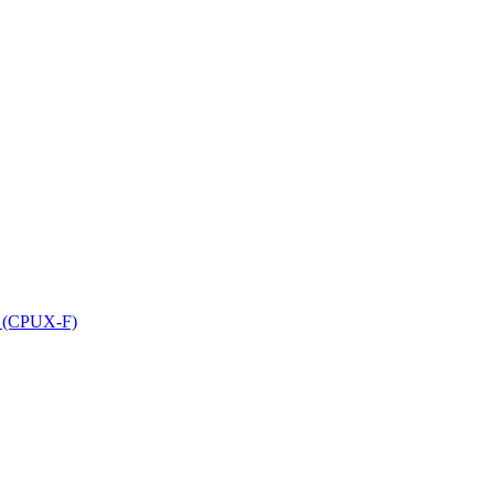
el (CPUX-F)