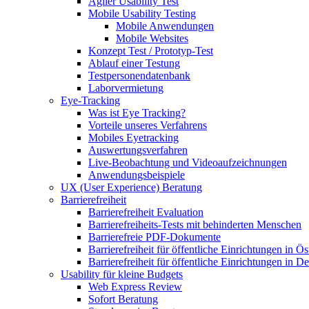
Agiler Usability Test
Mobile Usability Testing
Mobile Anwendungen
Mobile Websites
Konzept Test / Prototyp-Test
Ablauf einer Testung
Testpersonendatenbank
Laborvermietung
Eye-Tracking
Was ist Eye Tracking?
Vorteile unseres Verfahrens
Mobiles Eyetracking
Auswertungsverfahren
Live-Beobachtung und Videoaufzeichnungen
Anwendungsbeispiele
UX (User Experience) Beratung
Barrierefreiheit
Barrierefreiheit Evaluation
Barrierefreiheits-Tests mit behinderten Menschen
Barrierefreie PDF-Dokumente
Barrierefreiheit für öffentliche Einrichtungen in Ös
Barrierefreiheit für öffentliche Einrichtungen in D
Usability für kleine Budgets
Web Express Review
Sofort Beratung