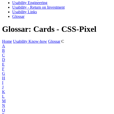
Usability Engineering
Usability - Return on Investment
Usability Links
Glossar
Glossar: Cards - CSS-Pixel
Home
Usability Know-how
Glossar
C
A
B
C
D
E
F
G
H
I
J
K
L
M
N
O