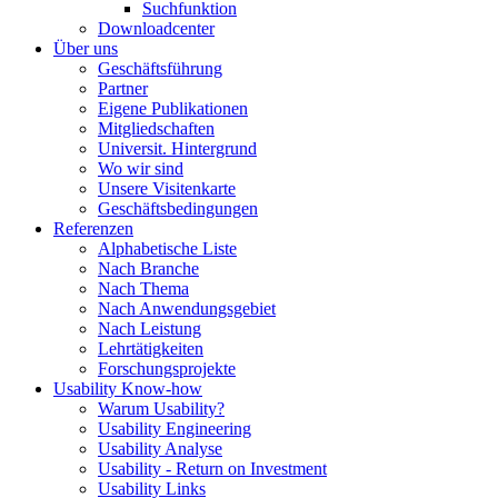
Suchfunktion
Downloadcenter
Über uns
Geschäftsführung
Partner
Eigene Publikationen
Mitgliedschaften
Universit. Hintergrund
Wo wir sind
Unsere Visitenkarte
Geschäftsbedingungen
Referenzen
Alphabetische Liste
Nach Branche
Nach Thema
Nach Anwendungsgebiet
Nach Leistung
Lehrtätigkeiten
Forschungsprojekte
Usability Know-how
Warum Usability?
Usability Engineering
Usability Analyse
Usability - Return on Investment
Usability Links