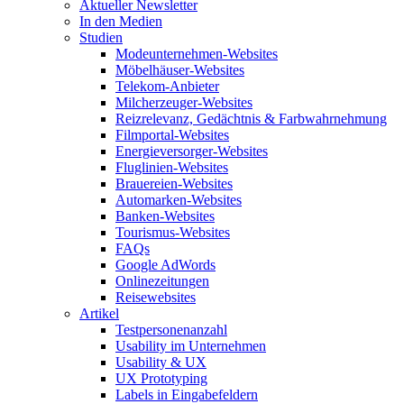
Aktueller Newsletter
In den Medien
Studien
Modeunternehmen-Websites
Möbelhäuser-Websites
Telekom-Anbieter
Milcherzeuger-Websites
Reizrelevanz, Gedächtnis & Farbwahrnehmung
Filmportal-Websites
Energieversorger-Websites
Fluglinien-Websites
Brauereien-Websites
Automarken-Websites
Banken-Websites
Tourismus-Websites
FAQs
Google AdWords
Onlinezeitungen
Reisewebsites
Artikel
Testpersonenanzahl
Usability im Unternehmen
Usability & UX
UX Prototyping
Labels in Eingabefeldern