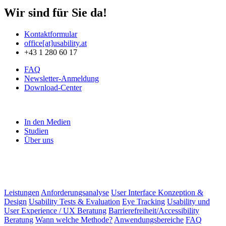
Wir sind für Sie da!
Kontaktformular
office[at]usability.at
+43 1 280 60 17
FAQ
Newsletter-Anmeldung
Download-Center
In den Medien
Studien
Über uns
Leistungen
Anforderungsanalyse
User Interface Konzeption &
Design
Usability Tests & Evaluation
Eye Tracking
Usability und
User Experience / UX Beratung
Barrierefreiheit/Accessibility
Beratung
Wann welche Methode?
Anwendungsbereiche
FAQ