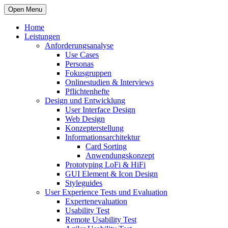
Open Menu
Home
Leistungen
Anforderungsanalyse
Use Cases
Personas
Fokusgruppen
Onlinestudien & Interviews
Pflichtenhefte
Design und Entwicklung
User Interface Design
Web Design
Konzepterstellung
Informationsarchitektur
Card Sorting
Anwendungskonzept
Prototyping LoFi & HiFi
GUI Element & Icon Design
Styleguides
User Experience Tests und Evaluation
Expertenevaluation
Usability Test
Remote Usability Test