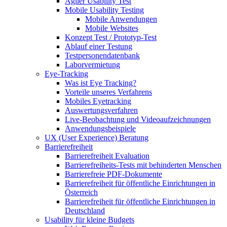
Agiler Usability Test
Mobile Usability Testing
Mobile Anwendungen
Mobile Websites
Konzept Test / Prototyp-Test
Ablauf einer Testung
Testpersonendatenbank
Laborvermietung
Eye-Tracking
Was ist Eye Tracking?
Vorteile unseres Verfahrens
Mobiles Eyetracking
Auswertungsverfahren
Live-Beobachtung und Videoaufzeichnungen
Anwendungsbeispiele
UX (User Experience) Beratung
Barrierefreiheit
Barrierefreiheit Evaluation
Barrierefreiheits-Tests mit behinderten Menschen
Barrierefreie PDF-Dokumente
Barrierefreiheit für öffentliche Einrichtungen in
Österreich
Barrierefreiheit für öffentliche Einrichtungen in
Deutschland
Usability für kleine Budgets