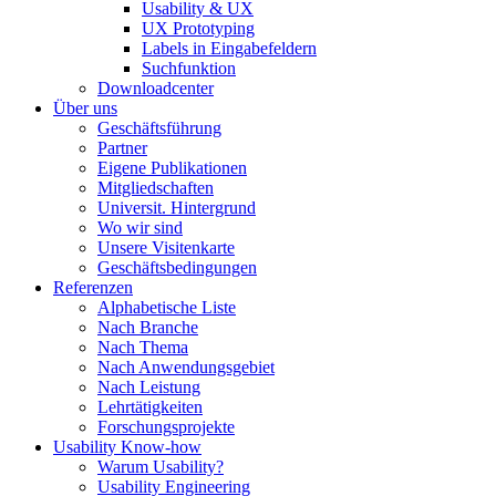
Usability & UX
UX Prototyping
Labels in Eingabefeldern
Suchfunktion
Downloadcenter
Über uns
Geschäftsführung
Partner
Eigene Publikationen
Mitgliedschaften
Universit. Hintergrund
Wo wir sind
Unsere Visitenkarte
Geschäftsbedingungen
Referenzen
Alphabetische Liste
Nach Branche
Nach Thema
Nach Anwendungsgebiet
Nach Leistung
Lehrtätigkeiten
Forschungsprojekte
Usability Know-how
Warum Usability?
Usability Engineering