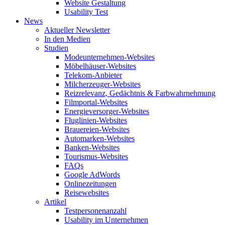
Website Gestaltung
Usability Test
News
Aktueller Newsletter
In den Medien
Studien
Modeunternehmen-Websites
Möbelhäuser-Websites
Telekom-Anbieter
Milcherzeuger-Websites
Reizrelevanz, Gedächtnis & Farbwahrnehmung
Filmportal-Websites
Energieversorger-Websites
Fluglinien-Websites
Brauereien-Websites
Automarken-Websites
Banken-Websites
Tourismus-Websites
FAQs
Google AdWords
Onlinezeitungen
Reisewebsites
Artikel
Testpersonenanzahl
Usability im Unternehmen