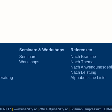
Seminare & Workshops
Referenzen
Seminare
Nach Branche
Workshops
Nach Thema
Nach Anwendungsgebi
Nach Leistung
eratung
Alphabetische Liste
80 60 17
|
www.usability.at
|
office[at]usability.at
|
Sitemap
|
Impressum
|
Date