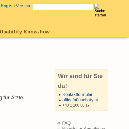
English Version
Usability Know-how
Wir sind für Sie
da!
Kontaktformular
 für Ärzte.
office[at]usability.at
+43 1 280 60 17
FAQ
Newsletter-Anmeldung