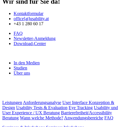
Wir sind für Sie da!
Kontaktformular
office[at]usability.at
+43 1 280 60 17
FAQ
Newsletter-Anmeldung
Download-Center
In den Medien
Studien
Über uns
Leistungen
Anforderungsanalyse
User Interface Konzeption &
Design
Usability Tests & Evaluation
Eye Tracking
Usability und
User Experience / UX Beratung
Barrierefreiheit/Accessibility
Beratung
Wann welche Methode?
Anwendungsbereiche
FAQ