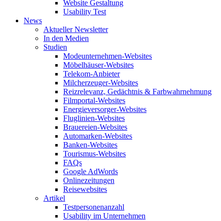
Website Gestaltung
Usability Test
News
Aktueller Newsletter
In den Medien
Studien
Modeunternehmen-Websites
Möbelhäuser-Websites
Telekom-Anbieter
Milcherzeuger-Websites
Reizrelevanz, Gedächtnis & Farbwahrnehmung
Filmportal-Websites
Energieversorger-Websites
Fluglinien-Websites
Brauereien-Websites
Automarken-Websites
Banken-Websites
Tourismus-Websites
FAQs
Google AdWords
Onlinezeitungen
Reisewebsites
Artikel
Testpersonenanzahl
Usability im Unternehmen