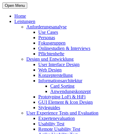
Open Menu
Home
Leistungen
Anforderungsanalyse
Use Cases
Personas
Fokusgruppen
Onlinestudien & Interviews
Pflichtenhefte
Design und Entwicklung
User Interface Design
Web Design
Konzepterstellung
Informationsarchitektur
Card Sorting
Anwendungskonzept
Prototyping LoFi & HiFi
GUI Element & Icon Design
Styleguides
User Experience Tests und Evaluation
Expertenevaluation
Usability Test
Remote Usability Test