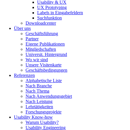
Usability & UX
UX Prototyping
Labels in Eingabefeldern
Suchfunktion
Downloadcenter
Über uns
Geschäftsführung
Partner
Eigene Publikationen
Mitgliedschaften
Universit. Hintergrund
Wo wir sind
Unsere Visitenkarte
Geschäftsbedingungen
Referenzen
Alphabetische Liste
Nach Branche
Nach Thema
Nach Anwendungsgebiet
Nach Leistung
Lehrtätigkeiten
Forschungsprojekte
Usability Know-how
Warum Usability?
Usability Engineering