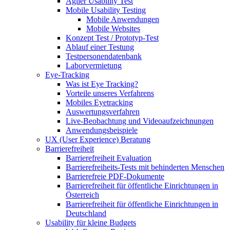
Agiler Usability Test
Mobile Usability Testing
Mobile Anwendungen
Mobile Websites
Konzept Test / Prototyp-Test
Ablauf einer Testung
Testpersonendatenbank
Laborvermietung
Eye-Tracking
Was ist Eye Tracking?
Vorteile unseres Verfahrens
Mobiles Eyetracking
Auswertungsverfahren
Live-Beobachtung und Videoaufzeichnungen
Anwendungsbeispiele
UX (User Experience) Beratung
Barrierefreiheit
Barrierefreiheit Evaluation
Barrierefreiheits-Tests mit behinderten Menschen
Barrierefreie PDF-Dokumente
Barrierefreiheit für öffentliche Einrichtungen in
Österreich
Barrierefreiheit für öffentliche Einrichtungen in
Deutschland
Usability für kleine Budgets