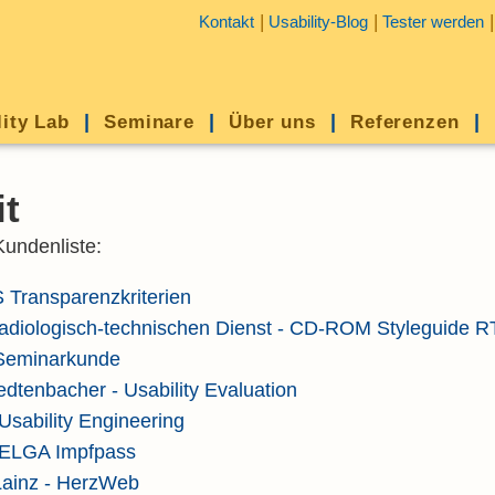
Kontakt
Usability-Blog
Tester werden
lity Lab
Seminare
Über uns
Referenzen
t
undenliste:
 Transparenzkriterien
radiologisch-technischen Dienst - CD-ROM Styleguide R
 Seminarkunde
edtenbacher - Usability Evaluation
sability Engineering
ELGA Impfpass
ainz - HerzWeb