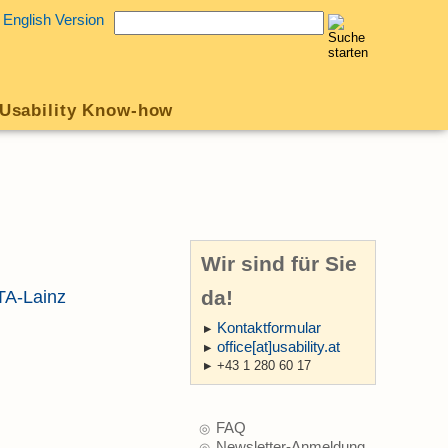
English Version
Usability Know-how
Wir sind für Sie
da!
TA-Lainz
Kontaktformular
office[at]usability.at
+43 1 280 60 17
FAQ
Newsletter-Anmeldung