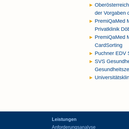
Oberösterreich
der Vorgaben d
PremiQaMed Ma
Privatklinik Dö
PremiQaMed Ma
CardSorting
Puchner EDV 
SVS Gesundhei
Gesundheitsze
Universitätskl
Leistungen
Anforderungsanalyse