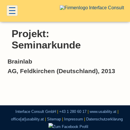
Projekt:
Seminarkunde
Brainlab
AG, Feldkirchen (Deutschland), 2013
Interface Consult GmbH
|
+43 1 280 60 17
|
www.usability.at
|
office[at]usability.at
|
Sitemap
|
Impressum
|
Datenschutzerklärung