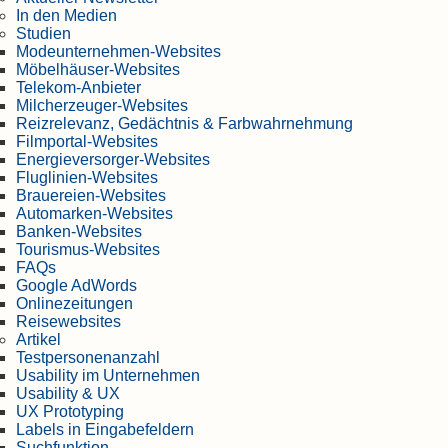
In den Medien
Studien
Modeunternehmen-Websites
Möbelhäuser-Websites
Telekom-Anbieter
Milcherzeuger-Websites
Reizrelevanz, Gedächtnis & Farbwahrnehmung
Filmportal-Websites
Energieversorger-Websites
Fluglinien-Websites
Brauereien-Websites
Automarken-Websites
Banken-Websites
Tourismus-Websites
FAQs
Google AdWords
Onlinezeitungen
Reisewebsites
Artikel
Testpersonenanzahl
Usability im Unternehmen
Usability & UX
UX Prototyping
Labels in Eingabefeldern
Suchfunktion