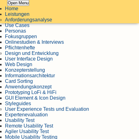
Open Menu
Home
Leistungen
Anforderungsanalyse
Use Cases
Personas
Fokusgruppen
Onlinestudien & Interviews
Pflichtenhefte
Design und Entwicklung
User Interface Design
Web Design
Konzepterstellung
Informationsarchitektur
Card Sorting
Anwendungskonzept
Prototyping LoFi & HiFi
GUI Element & Icon Design
Styleguides
User Experience Tests und Evaluation
Expertenevaluation
Usability Test
Remote Usability Test
Agiler Usability Test
Mobile Usability Testing