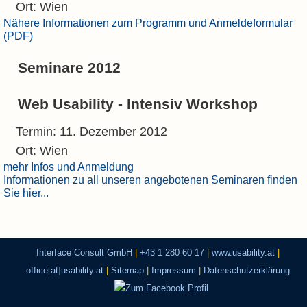
Ort: Wien
Nähere Informationen zum Programm und Anmeldeformular
(PDF)
Seminare 2012
Web Usability - Intensiv Workshop
Termin: 11. Dezember 2012
Ort: Wien
mehr Infos und Anmeldung
Informationen zu all unseren angebotenen Seminaren finden
Sie hier...
Interface Consult GmbH
|
+43 1 280 60 17
|
www.usability.at
|
office[at]usability.at
|
Sitemap
|
Impressum
|
Datenschutzerklärung