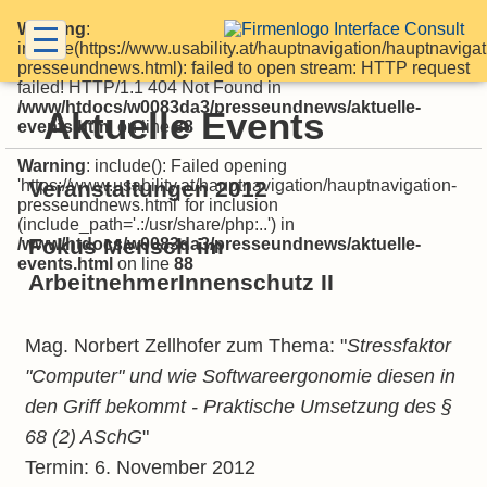
Warning
:
include(https://www.usability.at/hauptnavigation/hauptnavigat
presseundnews.html): failed to open stream: HTTP request
failed! HTTP/1.1 404 Not Found in
/www/htdocs/w0083da3/presseundnews/aktuelle-
Aktuelle Events
events.html
on line
88
Warning
: include(): Failed opening
'https://www.usability.at/hauptnavigation/hauptnavigation-
Veranstaltungen 2012
presseundnews.html' for inclusion
(include_path='.:/usr/share/php:..') in
Fokus Mensch im
/www/htdocs/w0083da3/presseundnews/aktuelle-
events.html
on line
88
ArbeitnehmerInnenschutz II
Mag. Norbert Zellhofer zum Thema: "
Stressfaktor
"Computer" und wie Softwareergonomie diesen in
den Griff bekommt - Praktische Umsetzung des §
68 (2) ASchG
"
Termin: 6. November 2012