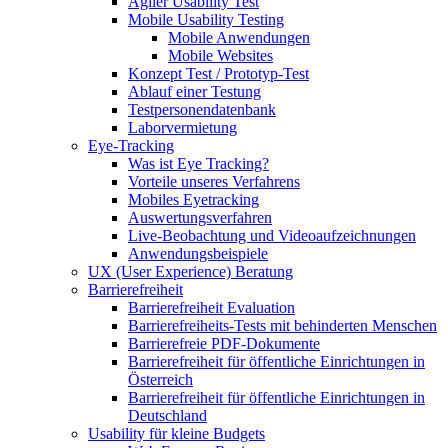
Agiler Usability Test
Mobile Usability Testing
Mobile Anwendungen
Mobile Websites
Konzept Test / Prototyp-Test
Ablauf einer Testung
Testpersonendatenbank
Laborvermietung
Eye-Tracking
Was ist Eye Tracking?
Vorteile unseres Verfahrens
Mobiles Eyetracking
Auswertungsverfahren
Live-Beobachtung und Videoaufzeichnungen
Anwendungsbeispiele
UX (User Experience) Beratung
Barrierefreiheit
Barrierefreiheit Evaluation
Barrierefreiheits-Tests mit behinderten Menschen
Barrierefreie PDF-Dokumente
Barrierefreiheit für öffentliche Einrichtungen in
Österreich
Barrierefreiheit für öffentliche Einrichtungen in
Deutschland
Usability für kleine Budgets