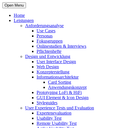
Open Menu
Home
Leistungen
Anforderungsanalyse
Use Cases
Personas
Fokusgruppen
Onlinestudien & Interviews
Pflichtenhefte
Design und Entwicklung
User Interface Design
Web Design
Konzepterstellung
Informationsarchitektur
Card Sorting
Anwendungskonzept
Prototyping LoFi & HiFi
GUI Element & Icon Design
Styleguides
User Experience Tests und Evaluation
Expertenevaluation
Usability Test
Remote Usability Test