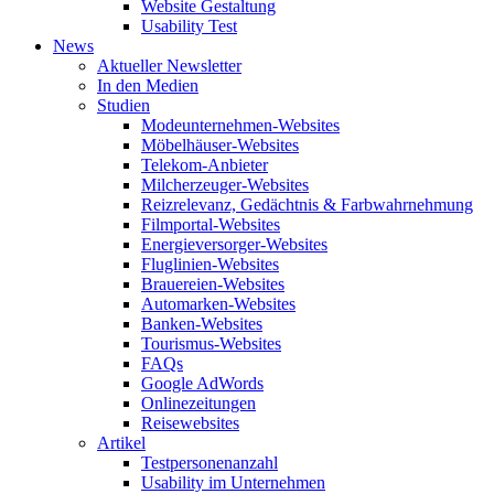
Website Gestaltung
Usability Test
News
Aktueller Newsletter
In den Medien
Studien
Modeunternehmen-Websites
Möbelhäuser-Websites
Telekom-Anbieter
Milcherzeuger-Websites
Reizrelevanz, Gedächtnis & Farbwahrnehmung
Filmportal-Websites
Energieversorger-Websites
Fluglinien-Websites
Brauereien-Websites
Automarken-Websites
Banken-Websites
Tourismus-Websites
FAQs
Google AdWords
Onlinezeitungen
Reisewebsites
Artikel
Testpersonenanzahl
Usability im Unternehmen