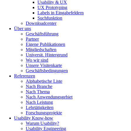
Usability & UX
UX Prototyping
Labels in Eingabefeldern
Suchfunktion
Downloadcenter
Über uns
Geschäftsführung
Partner
Eigene Publikationen
Mitgliedschaften
Universit. Hintergrund
Wo wir sind
Unsere Visitenkarte
Geschäftsbedingungen
Referenzen
Alphabetische Liste
Nach Branche
Nach Thema
Nach Anwendungsgebiet
Nach Leistung
Lehrtätigkeiten
Forschungsprojekte
Usability Know-how
Warum Usability?
Usability Engineering