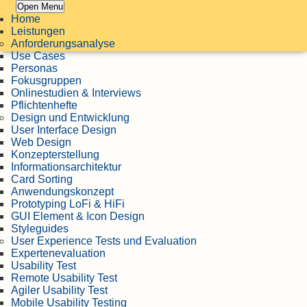
Open Menu
Home
Leistungen
Anforderungsanalyse
Use Cases
Personas
Fokusgruppen
Onlinestudien & Interviews
Pflichtenhefte
Design und Entwicklung
User Interface Design
Web Design
Konzepterstellung
Informationsarchitektur
Card Sorting
Anwendungskonzept
Prototyping LoFi & HiFi
GUI Element & Icon Design
Styleguides
User Experience Tests und Evaluation
Expertenevaluation
Usability Test
Remote Usability Test
Agiler Usability Test
Mobile Usability Testing