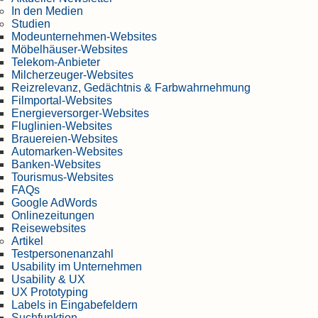
In den Medien
Studien
Modeunternehmen-Websites
Möbelhäuser-Websites
Telekom-Anbieter
Milcherzeuger-Websites
Reizrelevanz, Gedächtnis & Farbwahrnehmung
Filmportal-Websites
Energieversorger-Websites
Fluglinien-Websites
Brauereien-Websites
Automarken-Websites
Banken-Websites
Tourismus-Websites
FAQs
Google AdWords
Onlinezeitungen
Reisewebsites
Artikel
Testpersonenanzahl
Usability im Unternehmen
Usability & UX
UX Prototyping
Labels in Eingabefeldern
Suchfunktion