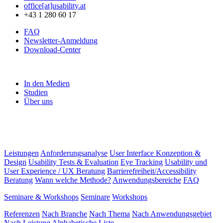
office[at]usability.at
+43 1 280 60 17
FAQ
Newsletter-Anmeldung
Download-Center
In den Medien
Studien
Über uns
Leistungen
Anforderungsanalyse
User Interface Konzeption &
Design
Usability Tests & Evaluation
Eye Tracking
Usability und
User Experience / UX Beratung
Barrierefreiheit/Accessibility
Beratung
Wann welche Methode?
Anwendungsbereiche
FAQ
Seminare & Workshops
Seminare
Workshops
Referenzen
Nach Branche
Nach Thema
Nach Anwendungsgebiet
Nach Leistung
Alphabetische Liste