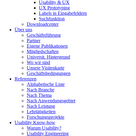
Usability & UX
UX Prototyping
Labels in Eingabefeldern
Suchfunktion
Downloadcenter
Über uns
Geschäftsführung
Partner
Eigene Publikationen
Mitgliedschaften
Universit. Hintergrund
Wo wir sind
Unsere Visitenkarte
Geschäftsbedingungen
Referenzen
Alphabetische Liste
Nach Branche
Nach Thema
Nach Anwendungsgebiet
Nach Leistung
Lehrtätigkeiten
Forschungsprojekte
Usability Know-how
Warum Usability?
Usability Engineering