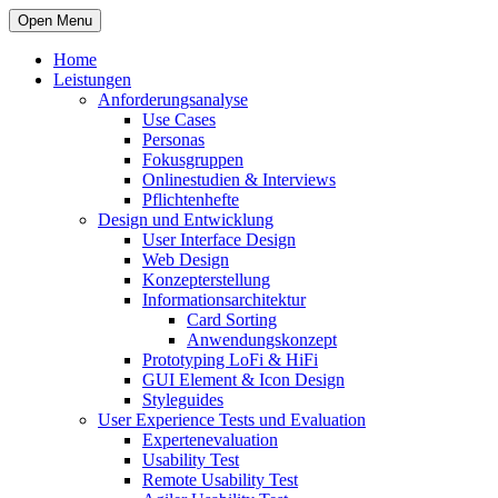
Open Menu
Home
Leistungen
Anforderungsanalyse
Use Cases
Personas
Fokusgruppen
Onlinestudien & Interviews
Pflichtenhefte
Design und Entwicklung
User Interface Design
Web Design
Konzepterstellung
Informationsarchitektur
Card Sorting
Anwendungskonzept
Prototyping LoFi & HiFi
GUI Element & Icon Design
Styleguides
User Experience Tests und Evaluation
Expertenevaluation
Usability Test
Remote Usability Test