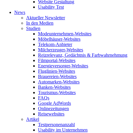
Website Gestaltung
Usability Test
News
Aktueller Newsletter
In den Medien
Studien
Modeunternehmen-Websites
Möbelhäuser-Websites
Telekom-Anbieter
Milcherzeuger-Websites
Reizrelevanz, Gedächtnis & Farbwahrnehmung
Filmportal-Websites
Energieversorger-Websites
Fluglinien-Websites
Brauereien-Websites
Automarken-Websites
Banken-Websites
Tourismus-Websites
FAQs
Google AdWords
Onlinezeitungen
Reisewebsites
Artikel
Testpersonenanzahl
Usability im Unternehmen