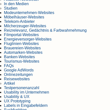
In den Medien
Studien
Modeunternehmen-Websites
Möbelhäuser-Websites
Telekom-Anbieter
Milcherzeuger-Websites
Reizrelevanz, Gedächtnis & Farbwahrnehmung
Filmportal-Websites
Energieversorger-Websites
Fluglinien-Websites
Brauereien-Websites
Automarken-Websites
Banken-Websites
Tourismus-Websites
FAQs
Google AdWords
Onlinezeitungen
Reisewebsites
Artikel
Testpersonenanzahl
Usability im Unternehmen
Usability & UX
UX Prototyping
Labels in Eingabefeldern
Suchfunktion