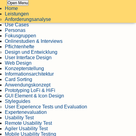
Open Menu
Home
Leistungen
Anforderungsanalyse
Use Cases
Personas
Fokusgruppen
Onlinestudien & Interviews
Pflichtenhefte
Design und Entwicklung
User Interface Design
Web Design
Konzepterstellung
Informationsarchitektur
Card Sorting
Anwendungskonzept
Prototyping LoFi & HiFi
GUI Element & Icon Design
Styleguides
User Experience Tests und Evaluation
Expertenevaluation
Usability Test
Remote Usability Test
Agiler Usability Test
Mobile Usability Testing