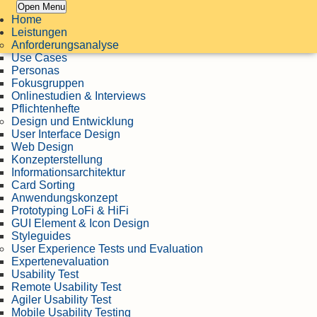
Open Menu
Home
Leistungen
Anforderungsanalyse
Use Cases
Personas
Fokusgruppen
Onlinestudien & Interviews
Pflichtenhefte
Design und Entwicklung
User Interface Design
Web Design
Konzepterstellung
Informationsarchitektur
Card Sorting
Anwendungskonzept
Prototyping LoFi & HiFi
GUI Element & Icon Design
Styleguides
User Experience Tests und Evaluation
Expertenevaluation
Usability Test
Remote Usability Test
Agiler Usability Test
Mobile Usability Testing