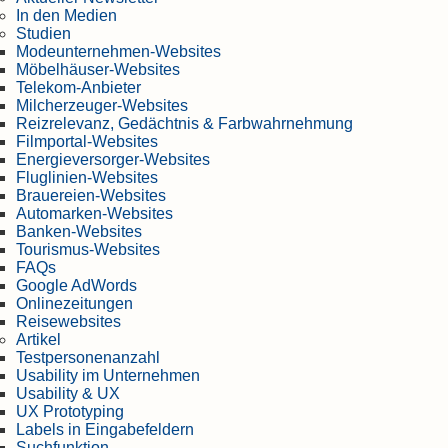
In den Medien
Studien
Modeunternehmen-Websites
Möbelhäuser-Websites
Telekom-Anbieter
Milcherzeuger-Websites
Reizrelevanz, Gedächtnis & Farbwahrnehmung
Filmportal-Websites
Energieversorger-Websites
Fluglinien-Websites
Brauereien-Websites
Automarken-Websites
Banken-Websites
Tourismus-Websites
FAQs
Google AdWords
Onlinezeitungen
Reisewebsites
Artikel
Testpersonenanzahl
Usability im Unternehmen
Usability & UX
UX Prototyping
Labels in Eingabefeldern
Suchfunktion