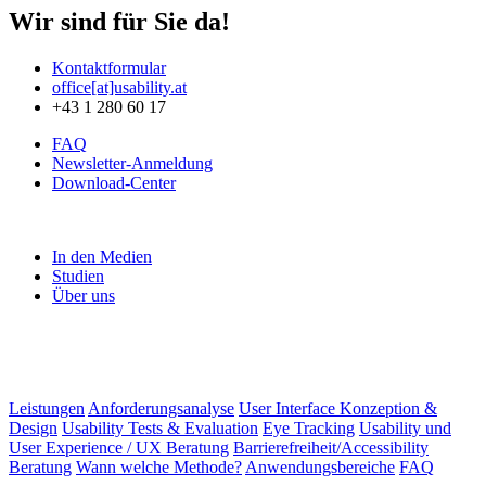
Wir sind für Sie da!
Kontaktformular
office[at]usability.at
+43 1 280 60 17
FAQ
Newsletter-Anmeldung
Download-Center
In den Medien
Studien
Über uns
Leistungen
Anforderungsanalyse
User Interface Konzeption &
Design
Usability Tests & Evaluation
Eye Tracking
Usability und
User Experience / UX Beratung
Barrierefreiheit/Accessibility
Beratung
Wann welche Methode?
Anwendungsbereiche
FAQ