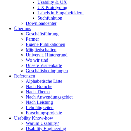
Usability & UX
UX Prototyping
Labels in Eingabefeldern
Suchfunktion
Downloadcenter
Über uns
Geschäftsführung
Partner
Eigene Publikationen
Mitgliedschaften
Universit. Hintergrund
Wo wir sind
Unsere Visitenkarte
Geschäftsbedingungen
Referenzen
Alphabetische Liste
Nach Branche
Nach Thema
Nach Anwendungsgebiet
Nach Leistung
Lehrtätigkeiten
Forschungsprojekte
Usability Know-how
Warum Usability?
Usability Engineering