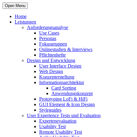
Open Menu
Home
Leistungen
Anforderungsanalyse
Use Cases
Personas
Fokusgruppen
Onlinestudien & Interviews
Pflichtenhefte
Design und Entwicklung
User Interface Design
Web Design
Konzepterstellung
Informationsarchitektur
Card Sorting
Anwendungskonzept
Prototyping LoFi & HiFi
GUI Element & Icon Design
Styleguides
User Experience Tests und Evaluation
Expertenevaluation
Usability Test
Remote Usability Test