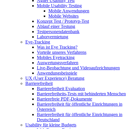
Agiler Usability Test
Mobile Usability Testing
Mobile Anwendungen
Mobile Websites
Konzept Test / Prototyp-Test
Ablauf einer Testung
Testpersonendatenbank
Laborvermietung
Eye-Tracking
Was ist Eye Tracking?
Vorteile unseres Verfahrens
Mobiles Eyetracking
Auswertungsverfahren
Live-Beobachtung und Videoaufzeichnungen
Anwendungsbeispiele
UX (User Experience) Beratung
Barrierefreiheit
Barrierefreiheit Evaluation
Barrierefreiheits-Tests mit behinderten Menschen
Barrierefreie PDF-Dokumente
Barrierefreiheit für öffentliche Einrichtungen in
Österreich
Barrierefreiheit für öffentliche Einrichtungen in
Deutschland
Usability für kleine Budgets