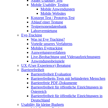
Agiler Usability Test
Mobile Usability Testing
Mobile Anwendungen
Mobile Websites
Konzept Test / Prototyp-Test
Ablauf einer Testung
Testpersonendatenbank
Laborvermietung
Eye-Tracking
Was ist Eye Tracking?
Vorteile unseres Verfahrens
Mobiles Eyetracking
Auswertungsverfahren
Live-Beobachtung und Videoaufzeichnungen
Anwendungsbeispiele
UX (User Experience) Beratung
Barrierefreiheit
Barrierefreiheit Evaluation
Barrierefreiheits-Tests mit behinderten Menschen
Barrierefreie PDF-Dokumente
Barrierefreiheit für öffentliche Einrichtungen in
Österreich
Barrierefreiheit für öffentliche Einrichtungen in
Deutschland
Usability für kleine Budgets