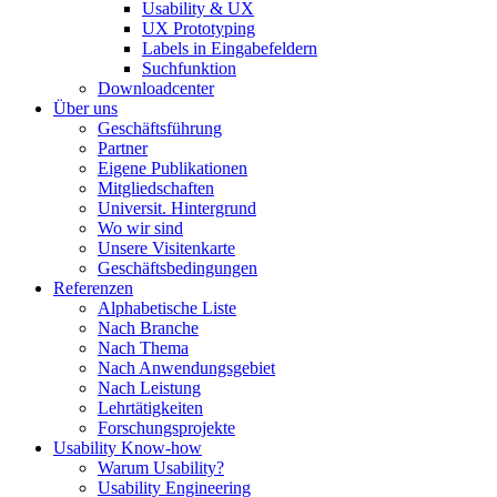
Usability & UX
UX Prototyping
Labels in Eingabefeldern
Suchfunktion
Downloadcenter
Über uns
Geschäftsführung
Partner
Eigene Publikationen
Mitgliedschaften
Universit. Hintergrund
Wo wir sind
Unsere Visitenkarte
Geschäftsbedingungen
Referenzen
Alphabetische Liste
Nach Branche
Nach Thema
Nach Anwendungsgebiet
Nach Leistung
Lehrtätigkeiten
Forschungsprojekte
Usability Know-how
Warum Usability?
Usability Engineering