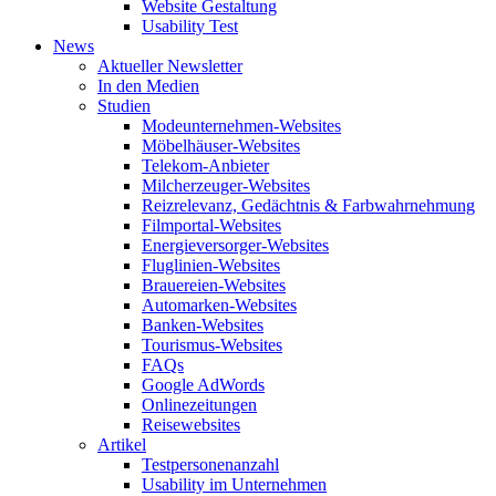
Website Gestaltung
Usability Test
News
Aktueller Newsletter
In den Medien
Studien
Modeunternehmen-Websites
Möbelhäuser-Websites
Telekom-Anbieter
Milcherzeuger-Websites
Reizrelevanz, Gedächtnis & Farbwahrnehmung
Filmportal-Websites
Energieversorger-Websites
Fluglinien-Websites
Brauereien-Websites
Automarken-Websites
Banken-Websites
Tourismus-Websites
FAQs
Google AdWords
Onlinezeitungen
Reisewebsites
Artikel
Testpersonenanzahl
Usability im Unternehmen