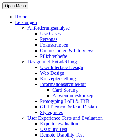
Open Menu
Home
Leistungen
Anforderungsanalyse
Use Cases
Personas
Fokusgruppen
Onlinestudien & Interviews
Pflichtenhefte
Design und Entwicklung
User Interface Design
Web Design
Konzepterstellung
Informationsarchitektur
Card Sorting
Anwendungskonzept
Prototyping LoFi & HiFi
GUI Element & Icon Design
Styleguides
User Experience Tests und Evaluation
Expertenevaluation
Usability Test
Remote Usability Test