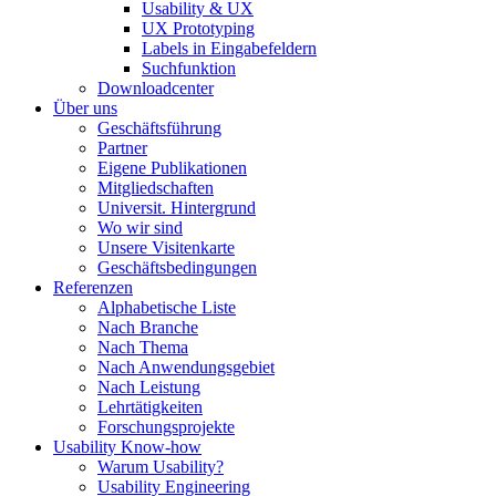
Usability & UX
UX Prototyping
Labels in Eingabefeldern
Suchfunktion
Downloadcenter
Über uns
Geschäftsführung
Partner
Eigene Publikationen
Mitgliedschaften
Universit. Hintergrund
Wo wir sind
Unsere Visitenkarte
Geschäftsbedingungen
Referenzen
Alphabetische Liste
Nach Branche
Nach Thema
Nach Anwendungsgebiet
Nach Leistung
Lehrtätigkeiten
Forschungsprojekte
Usability Know-how
Warum Usability?
Usability Engineering