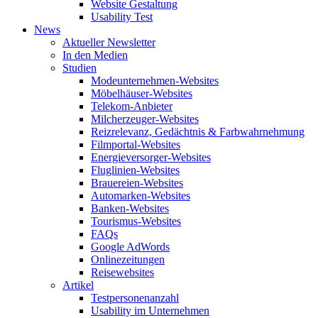
Website Gestaltung
Usability Test
News
Aktueller Newsletter
In den Medien
Studien
Modeunternehmen-Websites
Möbelhäuser-Websites
Telekom-Anbieter
Milcherzeuger-Websites
Reizrelevanz, Gedächtnis & Farbwahrnehmung
Filmportal-Websites
Energieversorger-Websites
Fluglinien-Websites
Brauereien-Websites
Automarken-Websites
Banken-Websites
Tourismus-Websites
FAQs
Google AdWords
Onlinezeitungen
Reisewebsites
Artikel
Testpersonenanzahl
Usability im Unternehmen