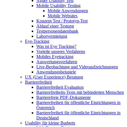
Agiler Usability Test
Mobile Usability Testing
Mobile Anwendungen
Mobile Websites
Konzept Test / Prototyp-Test
Ablauf einer Testung
Testpersonendatenbank
Laborvermietung
Eye-Tracking
Was ist Eye Tracking?
Vorteile unseres Verfahrens
Mobiles Eyetracking
Auswertungsverfahren
Live-Beobachtung und Videoaufzeichnungen
Anwendungsbeispiele
UX (User Experience) Beratung
Barrierefreiheit
Barrierefreiheit Evaluation
Barrierefreiheits-Tests mit behinderten Menschen
Barrierefreie PDF-Dokumente
Barrierefreiheit für öffentliche Einrichtungen in
Österreich
Barrierefreiheit für öffentliche Einrichtungen in
Deutschland
Usability für kleine Budgets