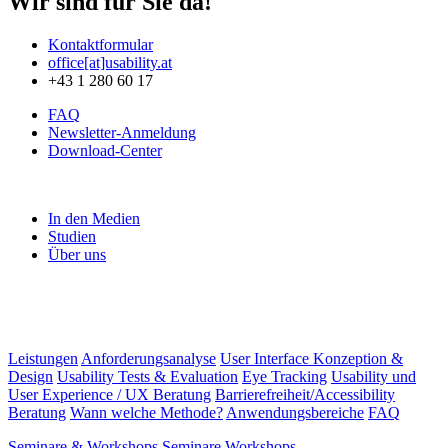
Wir sind für Sie da!
Kontaktformular
office[at]usability.at
+43 1 280 60 17
FAQ
Newsletter-Anmeldung
Download-Center
In den Medien
Studien
Über uns
Leistungen
Anforderungsanalyse
User Interface Konzeption &
Design
Usability Tests & Evaluation
Eye Tracking
Usability und
User Experience / UX Beratung
Barrierefreiheit/Accessibility
Beratung
Wann welche Methode?
Anwendungsbereiche
FAQ
Seminare & Workshops
Seminare
Workshops