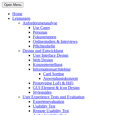
Open Menu
Home
Leistungen
Anforderungsanalyse
Use Cases
Personas
Fokusgruppen
Onlinestudien & Interviews
Pflichtenhefte
Design und Entwicklung
User Interface Design
Web Design
Konzepterstellung
Informationsarchitektur
Card Sorting
Anwendungskonzept
Prototyping LoFi & HiFi
GUI Element & Icon Design
Styleguides
User Experience Tests und Evaluation
Expertenevaluation
Usability Test
Remote Usability Test