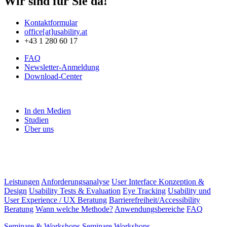
Wir sind für Sie da!
Kontaktformular
office[at]usability.at
+43 1 280 60 17
FAQ
Newsletter-Anmeldung
Download-Center
In den Medien
Studien
Über uns
Leistungen
Anforderungsanalyse
User Interface Konzeption &
Design
Usability Tests & Evaluation
Eye Tracking
Usability und
User Experience / UX Beratung
Barrierefreiheit/Accessibility
Beratung
Wann welche Methode?
Anwendungsbereiche
FAQ
Seminare & Workshops
Seminare
Workshops