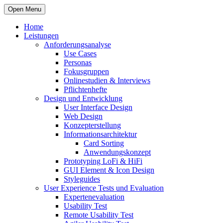
Open Menu
Home
Leistungen
Anforderungsanalyse
Use Cases
Personas
Fokusgruppen
Onlinestudien & Interviews
Pflichtenhefte
Design und Entwicklung
User Interface Design
Web Design
Konzepterstellung
Informationsarchitektur
Card Sorting
Anwendungskonzept
Prototyping LoFi & HiFi
GUI Element & Icon Design
Styleguides
User Experience Tests und Evaluation
Expertenevaluation
Usability Test
Remote Usability Test