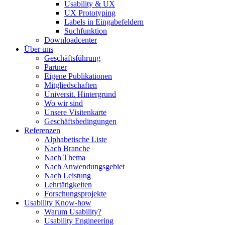
Usability & UX
UX Prototyping
Labels in Eingabefeldern
Suchfunktion
Downloadcenter
Über uns
Geschäftsführung
Partner
Eigene Publikationen
Mitgliedschaften
Universit. Hintergrund
Wo wir sind
Unsere Visitenkarte
Geschäftsbedingungen
Referenzen
Alphabetische Liste
Nach Branche
Nach Thema
Nach Anwendungsgebiet
Nach Leistung
Lehrtätigkeiten
Forschungsprojekte
Usability Know-how
Warum Usability?
Usability Engineering