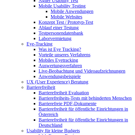
Agiler Usability Test
Mobile Usability Testing
Mobile Anwendungen
Mobile Websites
Konzept Test / Prototyp-Test
Ablauf einer Testung
Testpersonendatenbank
Laborvermietung
Eye-Tracking
Was ist Eye Tracking?
Vorteile unseres Verfahrens
Mobiles Eyetracking
Auswertungsverfahren
Live-Beobachtung und Videoaufzeichnungen
Anwendungsbeispiele
UX (User Experience) Beratung
Barrierefreiheit
Barrierefreiheit Evaluation
Barrierefreiheits-Tests mit behinderten Menschen
Barrierefreie PDF-Dokumente
Barrierefreiheit für öffentliche Einrichtungen in
Österreich
Barrierefreiheit für öffentliche Einrichtungen in
Deutschland
Usability für kleine Budgets