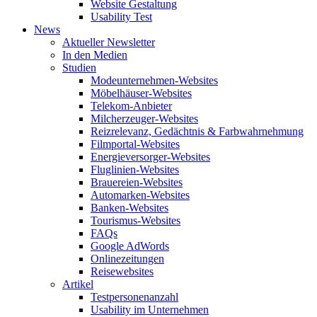
Website Gestaltung
Usability Test
News
Aktueller Newsletter
In den Medien
Studien
Modeunternehmen-Websites
Möbelhäuser-Websites
Telekom-Anbieter
Milcherzeuger-Websites
Reizrelevanz, Gedächtnis & Farbwahrnehmung
Filmportal-Websites
Energieversorger-Websites
Fluglinien-Websites
Brauereien-Websites
Automarken-Websites
Banken-Websites
Tourismus-Websites
FAQs
Google AdWords
Onlinezeitungen
Reisewebsites
Artikel
Testpersonenanzahl
Usability im Unternehmen