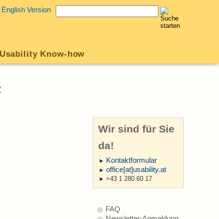
English Version
Usability Know-how
F
Wir sind für Sie
da!
Kontaktformular
office[at]usability.at
+43 1 280 60 17
FAQ
Newsletter-Anmeldung