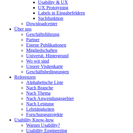
Usability & UX
UX Prototyping
Labels in Eingabefeldern
Suchfunktion
Downloadcenter
Über uns
Geschäftsführung
Partner
Eigene Publikationen
Mitgliedschaften
Universit. Hintergrund
Wo wir sind
Unsere Visitenkarte
Geschäftsbedingungen
Referenzen
Alphabetische Liste
Nach Branche
Nach Thema
Nach Anwendungsgebiet
Nach Leistung
Lehrtätigkeiten
Forschungsprojekte
Usability Know-how
Warum Usability?
Usability Engineering