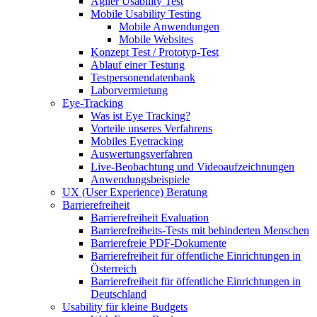
Agiler Usability Test
Mobile Usability Testing
Mobile Anwendungen
Mobile Websites
Konzept Test / Prototyp-Test
Ablauf einer Testung
Testpersonendatenbank
Laborvermietung
Eye-Tracking
Was ist Eye Tracking?
Vorteile unseres Verfahrens
Mobiles Eyetracking
Auswertungsverfahren
Live-Beobachtung und Videoaufzeichnungen
Anwendungsbeispiele
UX (User Experience) Beratung
Barrierefreiheit
Barrierefreiheit Evaluation
Barrierefreiheits-Tests mit behinderten Menschen
Barrierefreie PDF-Dokumente
Barrierefreiheit für öffentliche Einrichtungen in
Österreich
Barrierefreiheit für öffentliche Einrichtungen in
Deutschland
Usability für kleine Budgets