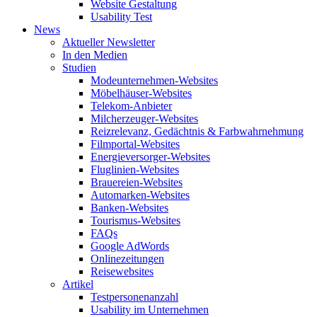
Website Gestaltung
Usability Test
News
Aktueller Newsletter
In den Medien
Studien
Modeunternehmen-Websites
Möbelhäuser-Websites
Telekom-Anbieter
Milcherzeuger-Websites
Reizrelevanz, Gedächtnis & Farbwahrnehmung
Filmportal-Websites
Energieversorger-Websites
Fluglinien-Websites
Brauereien-Websites
Automarken-Websites
Banken-Websites
Tourismus-Websites
FAQs
Google AdWords
Onlinezeitungen
Reisewebsites
Artikel
Testpersonenanzahl
Usability im Unternehmen