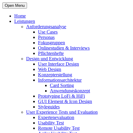
Open Menu
Home
Leistungen
Anforderungsanalyse
Use Cases
Personas
Fokusgruppen
Onlinestudien & Interviews
Pflichtenhefte
Design und Entwicklung
User Interface Design
Web Design
Konzepterstellung
Informationsarchitektur
Card Sorting
Anwendungskonzept
Prototyping LoFi & HiFi
GUI Element & Icon Design
Styleguides
User Experience Tests und Evaluation
Expertenevaluation
Usability Test
Remote Usability Test