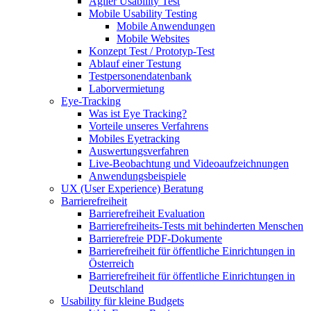
Agiler Usability Test
Mobile Usability Testing
Mobile Anwendungen
Mobile Websites
Konzept Test / Prototyp-Test
Ablauf einer Testung
Testpersonendatenbank
Laborvermietung
Eye-Tracking
Was ist Eye Tracking?
Vorteile unseres Verfahrens
Mobiles Eyetracking
Auswertungsverfahren
Live-Beobachtung und Videoaufzeichnungen
Anwendungsbeispiele
UX (User Experience) Beratung
Barrierefreiheit
Barrierefreiheit Evaluation
Barrierefreiheits-Tests mit behinderten Menschen
Barrierefreie PDF-Dokumente
Barrierefreiheit für öffentliche Einrichtungen in
Österreich
Barrierefreiheit für öffentliche Einrichtungen in
Deutschland
Usability für kleine Budgets