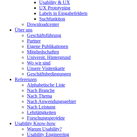
Usability & UX
UX Prototyping
Labels in Eingabefeldern
Suchfunktion
Downloadcenter
Über uns
Geschäftsführung
Partner
Eigene Publikationen
Mitgliedschaften
Universit. Hintergrund
Wo wir sind
Unsere Visitenkarte
Geschäftsbedingungen
Referenzen
Alphabetische Liste
Nach Branche
Nach Thema
Nach Anwendungsgebiet
Nach Leistung
Lehrtätigkeiten
Forschungsprojekte
Usability Know-how
Warum Usability?
Usability Engineering