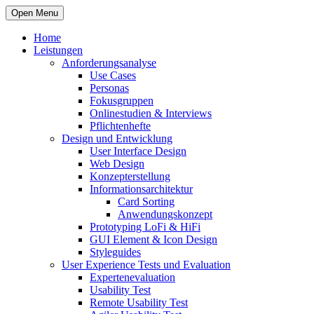
Open Menu
Home
Leistungen
Anforderungsanalyse
Use Cases
Personas
Fokusgruppen
Onlinestudien & Interviews
Pflichtenhefte
Design und Entwicklung
User Interface Design
Web Design
Konzepterstellung
Informationsarchitektur
Card Sorting
Anwendungskonzept
Prototyping LoFi & HiFi
GUI Element & Icon Design
Styleguides
User Experience Tests und Evaluation
Expertenevaluation
Usability Test
Remote Usability Test