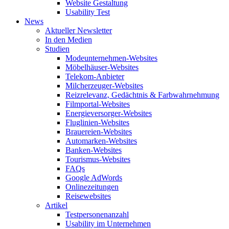
Website Gestaltung
Usability Test
News
Aktueller Newsletter
In den Medien
Studien
Modeunternehmen-Websites
Möbelhäuser-Websites
Telekom-Anbieter
Milcherzeuger-Websites
Reizrelevanz, Gedächtnis & Farbwahrnehmung
Filmportal-Websites
Energieversorger-Websites
Fluglinien-Websites
Brauereien-Websites
Automarken-Websites
Banken-Websites
Tourismus-Websites
FAQs
Google AdWords
Onlinezeitungen
Reisewebsites
Artikel
Testpersonenanzahl
Usability im Unternehmen